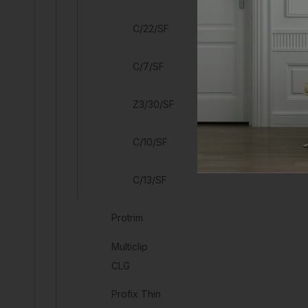
C/22/SF
C/7/SF
Z3/30/SF
C/10/SF
C/13/SF
Protrim
Multiclip
CLG
Profix Thin