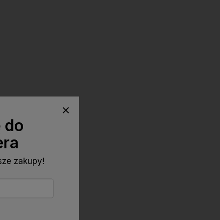
ę do
era
wsze zakupy!