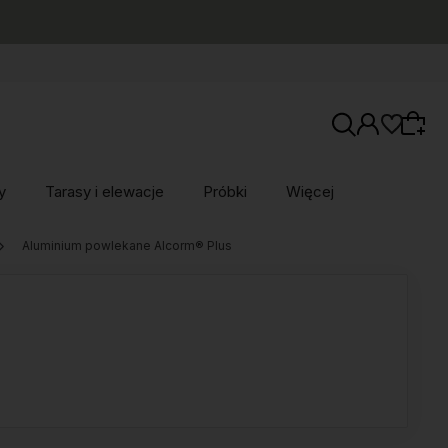
y
Tarasy i elewacje
Próbki
Więcej
Aluminium powlekane Alcorm® Plus