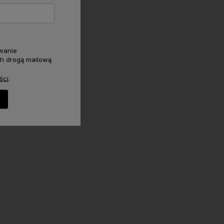
wanie
h drogą mailową
ści
.