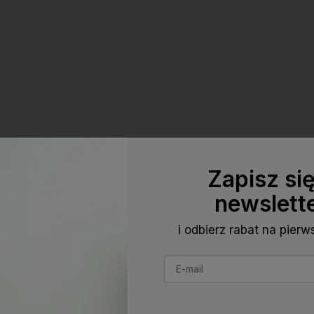
Zapisz si
newslett
i odbierz rabat na pier