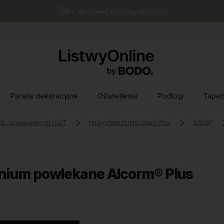
Do darmowej dostawy:
1000.00
zł
Panele dekoracyjne
Oświetlenie
Podłogi
Tapet
ch, laminowanych i LVT
Unisystem / Unisystem Plus
S/9/SF
nium powlekane Alcorm® Plus