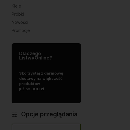
Kleje
Próbki
Nowości
Promocje
Dlaczego
ListwyOnline?
mowej
Działamy od 2013 roku, mamy
Oferujemy
S
zość
więc już
10 lat
produkty
najwyższej jakości
d
doświadczenia na polskim
p
rynku.
j
Opcje przeglądania