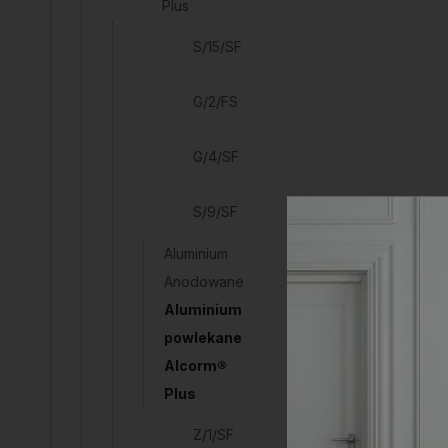
Plus
S/15/SF
G/2/FS
G/4/SF
S/9/SF
Aluminium
Anodowane
Aluminium
powlekane
Alcorm®
Plus
Z/1/SF