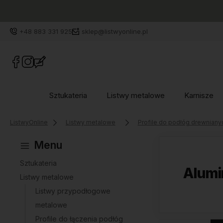
+48 883 331 925
sklep@listwyonline.pl
Sztukateria
Listwy metalowe
Karnisze
ListwyOnline
Listwy metalowe
Profile do podłóg drewniany
Menu
Sztukateria
Alumi
Listwy metalowe
Listwy przypodłogowe
metalowe
Profile do łączenia podłóg