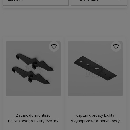
Do ulubionych
Do ulubi
Zacisk do montażu
Łącznik prosty Exility
natynkowego Exility czarny
szynoprzewód natynkowy
czarny