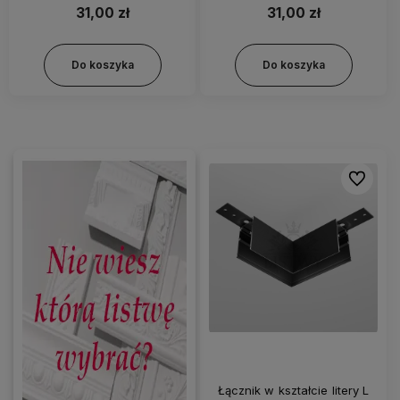
31,00 zł
31,00 zł
Do koszyka
Do koszyka
Do ulubi
Łącznik w kształcie litery L