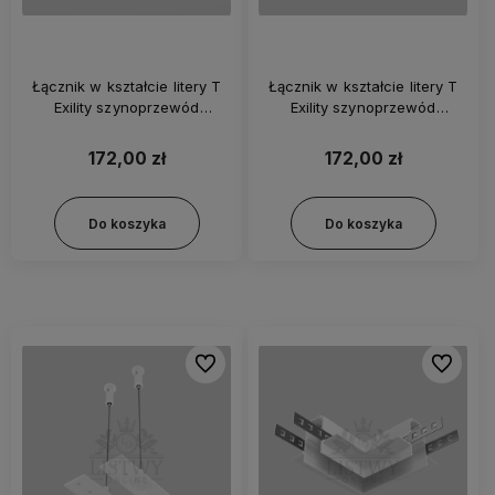
Łącznik w kształcie litery T
Łącznik w kształcie litery T
Exility szynoprzewód
Exility szynoprzewód
natynkowy czarny
natynkowy biały
172,00 zł
172,00 zł
Do koszyka
Do koszyka
Do ulubionych
Do ulubi