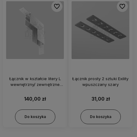
Do ulubionych
Do ulubi
Łącznik w kształcie litery L
Łącznik prosty 2 sztuki Exility
wewnętrzny/ zewnętrzne
wpuszczany szary
Exility szynoprzewód
natynkowy biały
140,00 zł
31,00 zł
Do koszyka
Do koszyka