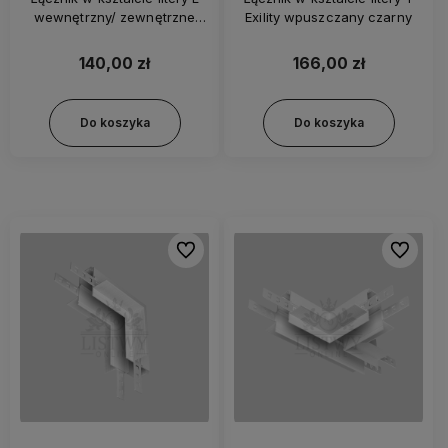
wewnętrzny/ zewnętrzne
Exility wpuszczany czarny
Exility wpuszczany czarny
140,00 zł
166,00 zł
Do koszyka
Do koszyka
Do ulubionych
Do ulubi