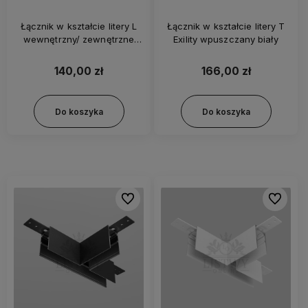
Łącznik w kształcie litery L
Łącznik w kształcie litery T
wewnętrzny/ zewnętrzne
Exility wpuszczany biały
Exility biały
140,00 zł
166,00 zł
Do koszyka
Do koszyka
Do ulubionych
Do ulubi