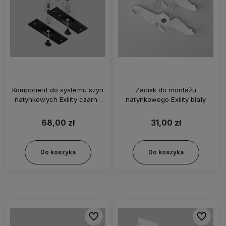
Komponent do systemu szyn
Zacisk do montażu
natynkowych Exility czarny
natynkowego Exility biały
zestaw - 2 sztuki
68,00 zł
31,00 zł
Do koszyka
Do koszyka
Do ulubionych
Do ulubi