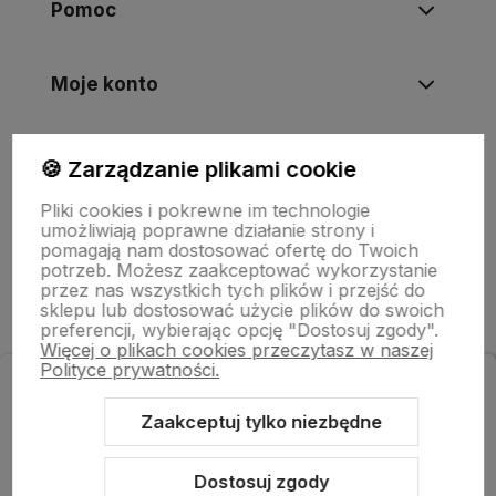
Pomoc
Moje konto
Informacje
🍪 Zarządzanie plikami cookie
Pliki cookies i pokrewne im technologie
umożliwiają poprawne działanie strony i
O nas
pomagają nam dostosować ofertę do Twoich
potrzeb. Możesz zaakceptować wykorzystanie
przez nas wszystkich tych plików i przejść do
sklepu lub dostosować użycie plików do swoich
preferencji, wybierając opcję "Dostosuj zgody".
Więcej o plikach cookies przeczytasz w naszej
Polityce prywatności.
Zapisz się do newslettera
i odbierz rabat na zakupy!
Zaakceptuj tylko niezbędne
Sklep internetowy Shoper Premium
Szablon Shoper Modern 3.0™
od GrowCommerce
Dostosuj zgody