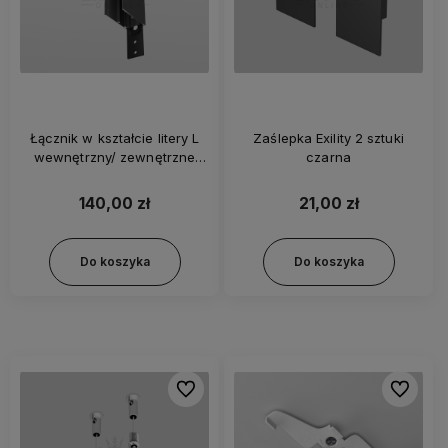
Łącznik w kształcie litery L
Zaślepka Exility 2 sztuki
wewnętrzny/ zewnętrzne
czarna
Exility szynoprzewód
natynkowy czarny
140,00 zł
21,00 zł
Do koszyka
Do koszyka
Do ulubionych
Do ulubi