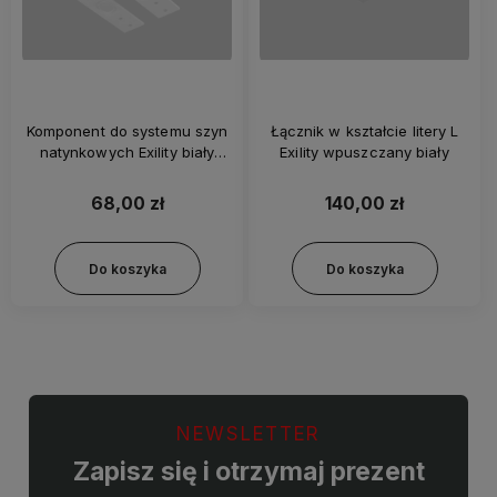
Komponent do systemu szyn
Łącznik w kształcie litery L
natynkowych Exility biały
Exility wpuszczany biały
zestaw - 2 sztuki
68,00 zł
140,00 zł
Do koszyka
Do koszyka
NEWSLETTER
Zapisz się i otrzymaj prezent