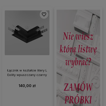
Do ulubionych
Łącznik w kształcie litery L
Exility wpuszczany czarny
140,00 zł