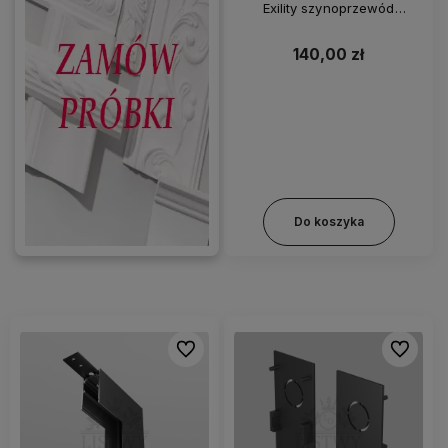
Exility szynoprzewód
natynkowy czarny
140,00 zł
Do koszyka
Do ulubionych
Do ulubi