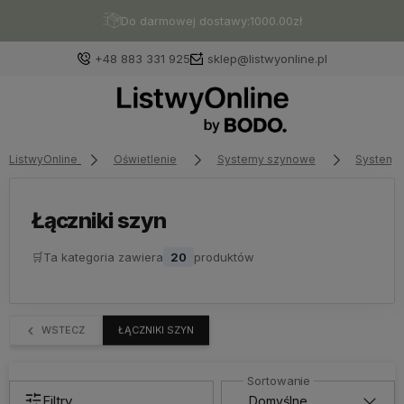
Do darmowej dostawy:
1000.00
zł
+48 883 331 925
sklep@listwyonline.pl
ListwyOnline
Oświetlenie
Systemy szynowe
Systemy
Zaloguj się
Załóż konto
Łączniki szyn
🛒
Ta kategoria zawiera
20
produktów
Wybierz coś dla siebie z naszej aktualnej oferty lub
zaloguj się, aby przywrócić dodane produkty do listy
WSTECZ
ŁĄCZNIKI SZYN
z poprzedniej sesji.
Filtry