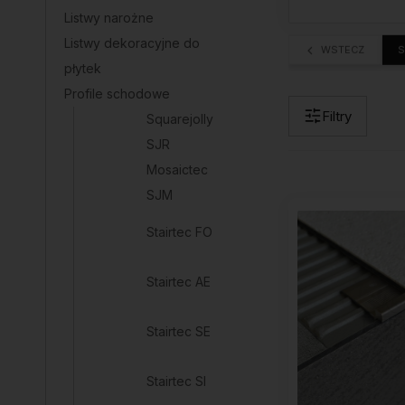
Listwy narożne
Listwy dekoracyjne do
WSTECZ
S
płytek
Profile schodowe
Filtry
Squarejolly
SJR
Mosaictec
SJM
Stairtec FO
Stairtec AE
Stairtec SE
Stairtec SI