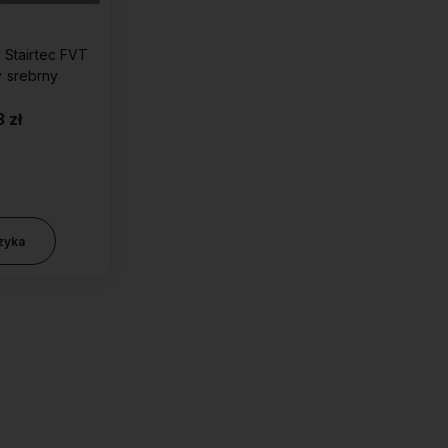
 Stairtec FVT
 srebrny
3 zł
zyka