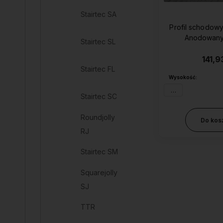
Stairtec SA
Profil schodowy
Anodowany
Stairtec SL
141,9
Stairtec FL
Wysokość:
3 mm
Stairtec SC
Roundjolly
Do kos
RJ
Stairtec SM
Squarejolly
SJ
TTR