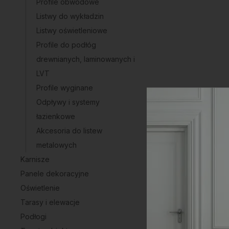
Profile obwodowe
Listwy do wykładzin
Listwy oświetleniowe
Profile do podłóg
drewnianych, laminowanych i
LVT
Profile wyginane
Odpływy i systemy
łazienkowe
Akcesoria do listew
metalowych
Karnisze
Panele dekoracyjne
Oświetlenie
Tarasy i elewacje
Podłogi