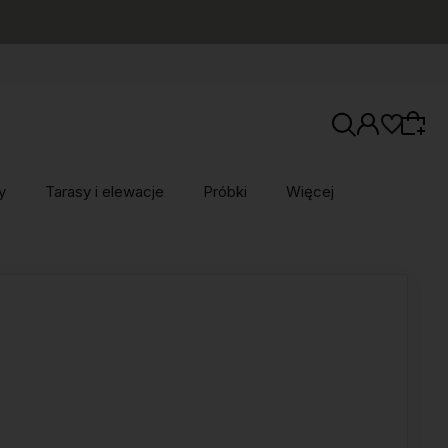
y
Tarasy i elewacje
Próbki
Więcej