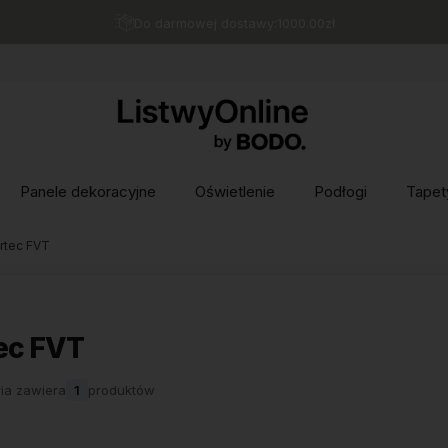
Do darmowej dostawy:
1000.00
zł
Panele dekoracyjne
Oświetlenie
Podłogi
Tapet
irtec FVT
tec FVT
ia zawiera
1
produktów