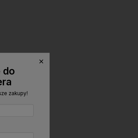
ę do
era
wsze zakupy!