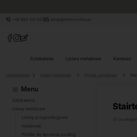
+48 883 331 925
sklep@listwyonline.pl
Sztukateria
Listwy metalowe
Karnisze
ListwyOnline
Listwy metalowe
Profile schodowe
Sta
Menu
Sztukateria
Stair
Listwy metalowe
Listwy przypodłogowe
🛒
Ta kategor
metalowe
Profile do łączenia podłóg