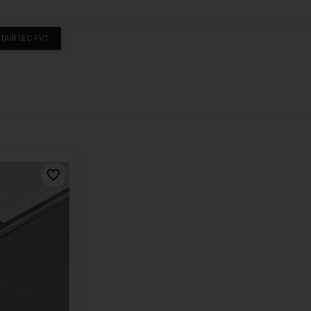
TAIRTEC FVT
Do ulubionych