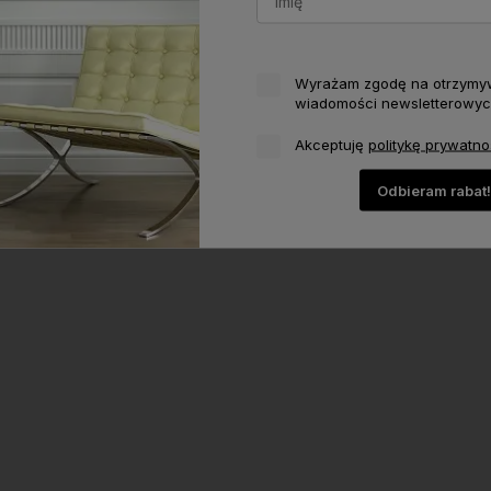
Wyrażam zgodę na otrzymy
wiadomości newsletterowyc
Akceptuję
politykę prywatno
Odbieram rabat!
korzystaj z darmowej
Działamy od 2013 roku, mamy
Oferujemy
ostawy na większość
więc już
10 lat
produkty
naj
roduktów
doświadczenia na polskim
uż od
300 zł
rynku.