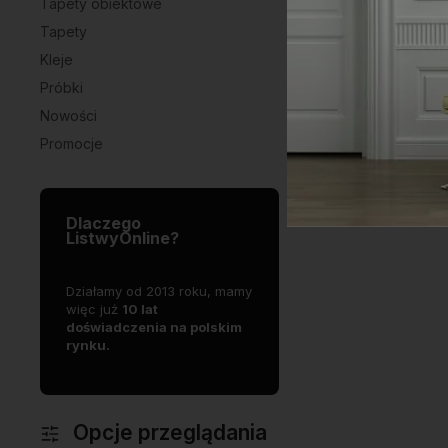
Tapety obiektowe
Tapety
Kleje
Próbki
Nowości
Promocje
Dlaczego
ListwyOnline?
mowej
Działamy od 2013 roku, mamy
Oferujemy
S
zość
więc już
10 lat
produkty
najwyższej jakości
d
doświadczenia na polskim
p
rynku.
j
Opcje przeglądania