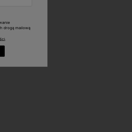
wanie
h drogą mailową
ści
.
wyższej jakości