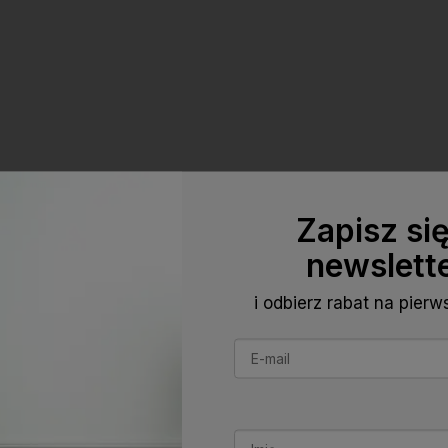
Zapisz si
newslett
i odbierz rabat na pier