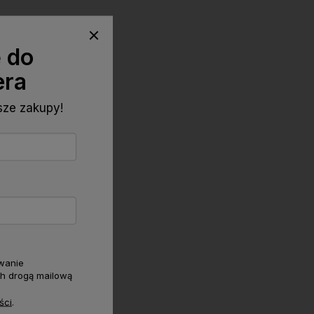
ę do
era
wsze zakupy!
wanie
h drogą mailową
ści
.