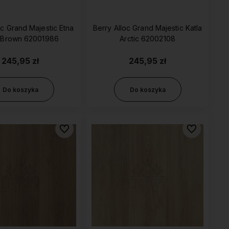
oc Grand Majestic Etna
Berry Alloc Grand Majestic Katla
t Brown 62001986
Arctic 62002108
245,95 zł
245,95 zł
Do koszyka
Do koszyka
Do ulubionych
Do ulubionyc
wyższej jakości