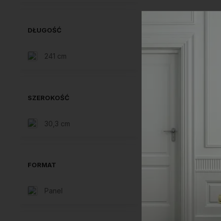
DŁUGOŚĆ
241 cm
SZEROKOŚĆ
30,3 cm
FORMAT
Panel