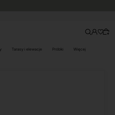
y
Tarasy i elewacje
Próbki
Więcej