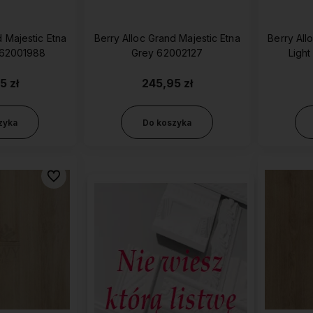
d Majestic Etna
Berry Alloc Grand Majestic Etna
Berry All
 62001988
Grey 62002127
Ligh
5 zł
245,95 zł
zyka
Do koszyka
Do ulubionych
korzystaj z darmowej
Działamy od 2013 roku, mamy
Oferujemy
ostawy na większość
więc już
10 lat
produkty
naj
roduktów
doświadczenia na polskim
uż od
300 zł
rynku.