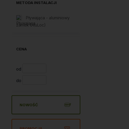
METODA INSTALACJI
Pływająca - aluminiowy
zamek (AluLoc)
CENA
od
do
NOWOŚĆ
PROMOCJA