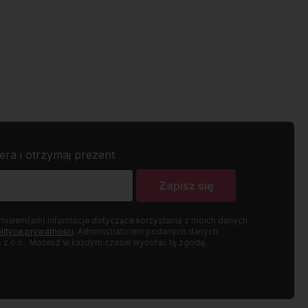
era i otrzymaj prezent
Zapisz się
miałem(am) informacje dotyczące korzystania z moich danych
lityce prywatności
. Administratorem podanych danych
z o.o.. Możesz w każdym czasie wycofać tę zgodę.