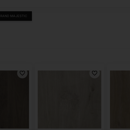
RAND MAJESTIC
Do ulubionych
Do ulubionych