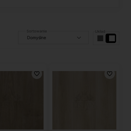
Układ
Do ulubionych
Do ulubionyc