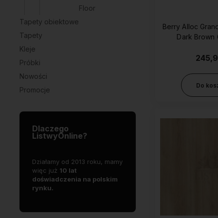
Floor
Tapety obiektowe
Berry Alloc Gran
Tapety
Dark Brown
Kleje
245,9
Próbki
Nowości
Do kos
Promocje
Dlaczego
ListwyOnline?
mowej
Działamy od 2013 roku, mamy
Oferujemy
S
zość
więc już
10 lat
produkty
najwyższej jakości
d
doświadczenia na polskim
p
rynku.
j