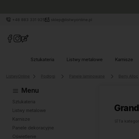
+48 883 331 925
sklep@listwyonline.pl
Sztukateria
Listwy metalowe
Karnisze
ListwyOnline
Podłogi
Panele laminowane
Berry Alloc
Menu
Sztukateria
Grand
Listwy metalowe
Karnisze
🛒
Ta kategor
Panele dekoracyjne
Oświetlenie