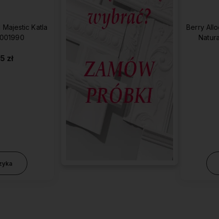
 Majestic Katla
Berry Allo
2001990
Natur
5 zł
zyka