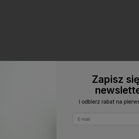
Zapisz si
newslett
i odbierz rabat na pier