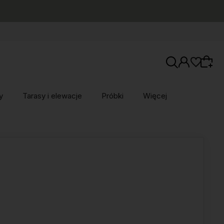
y
Tarasy i elewacje
Próbki
Więcej