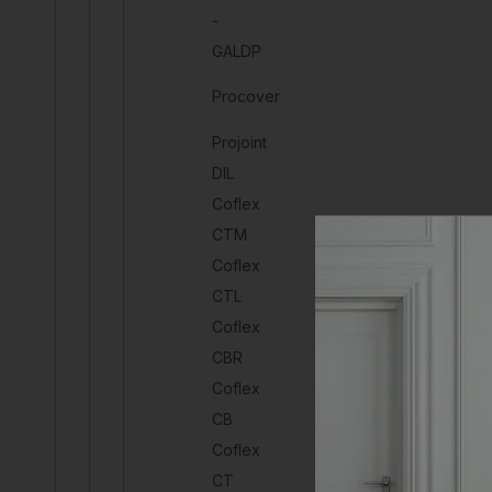
-
GALDP
Procover
Projoint
DIL
Coflex
CTM
Coflex
CTL
Coflex
CBR
Coflex
CB
Coflex
CT