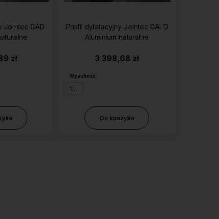
ny Jointec GAD
Profil dylatacyjny Jointec GALD
naturalne
Aluminium naturalne
89 zł
3 398,68 zł
Wysokość:
15 mm
zyka
Do koszyka