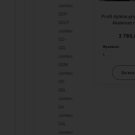
Jointec
GDP-
Profil dylatacyj
GDLP
Aluminium 
Jointec
2 785,
GD-
Wysokość:
GDL
15 mm
Jointec
GDM
Jointec
Do kos
GR-
GRL
Jointec
GA
Jointec
GAL
Jointec