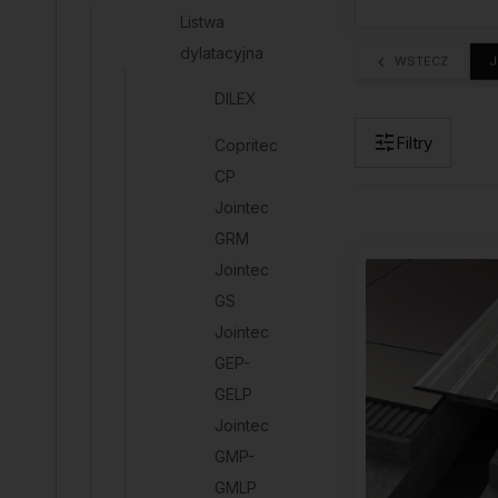
Listwa
dylatacyjna
WSTECZ
J
DILEX
Filtry
Copritec
CP
Jointec
GRM
Jointec
GS
Jointec
GEP-
GELP
Jointec
GMP-
GMLP