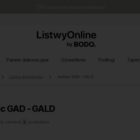
Do darmowej dostawy:
1000.00
zł
Panele dekoracyjne
Oświetlenie
Podłogi
Tapet
Listwa dylatacyjna
Jointec GAD - GALD
ec GAD - GALD
ia zawiera
2
produktów