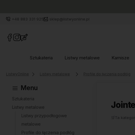
+48 883 331 925
sklep@listwyonline.pl
Sztukateria
Listwy metalowe
Karnisze
ListwyOnline
Listwy metalowe
Profile do łączenia podłóg
Menu
Sztukateria
Joint
Listwy metalowe
Listwy przypodłogowe
🛒
Ta kategor
metalowe
Profile do łączenia podłóg