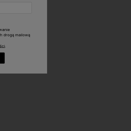
wanie
h drogą mailową
ści
.