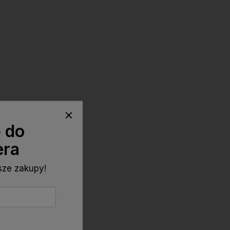
ę do
era
wsze zakupy!