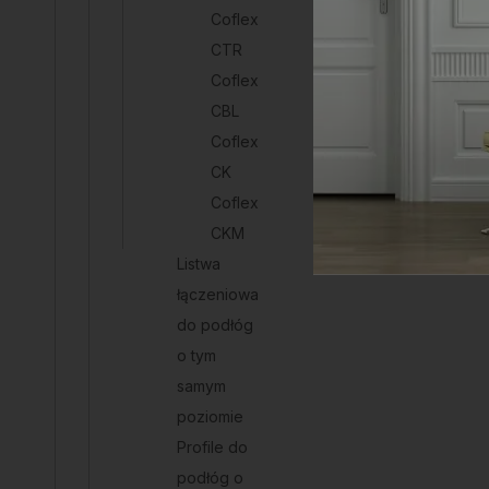
Coflex
CTR
Coflex
CBL
Coflex
CK
Coflex
CKM
Listwa
łączeniowa
do podłóg
o tym
samym
poziomie
Profile do
podłóg o