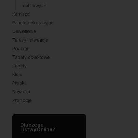
metalowych
Karnisze
Panele dekoracyjne
Oświetlenie
Tarasy i elewacje
Podłogi
Tapety obiektowe
Tapety
Kleje
Próbki
Nowości
Promocje
Dlaczego
ListwyOnline?