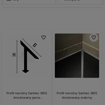
Do ulubionych
Do ulubi
Profil narożny Sanitec SB12
Profil narożny Sanitec SB12
Anodowany jasno
Anodowany srebrny
polerowany chromowany