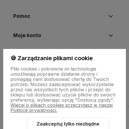
Pomoc
Moje konto
Informacje
🍪 Zarządzanie plikami cookie
Pliki cookies i pokrewne im technologie
umożliwiają poprawne działanie strony i
O nas
pomagają nam dostosować ofertę do Twoich
potrzeb. Możesz zaakceptować wykorzystanie
przez nas wszystkich tych plików i przejść do
sklepu lub dostosować użycie plików do swoich
preferencji, wybierając opcję "Dostosuj zgody".
Więcej o plikach cookies przeczytasz w naszej
Polityce prywatności.
Zapisz się do newslettera
i odbierz rabat na zakupy!
Zaakceptuj tylko niezbędne