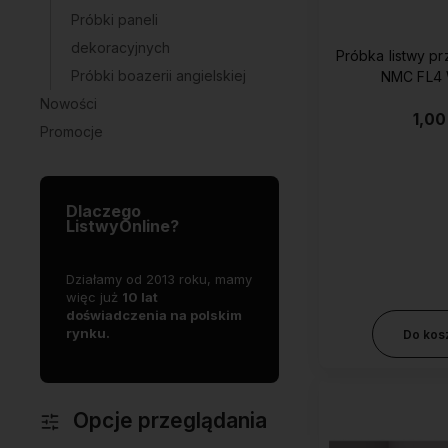
Próbki paneli
dekoracyjnych
Próbka listwy p
Próbki boazerii angielskiej
NMC FL
Nowości
1,00
Promocje
Dlaczego
ListwyOnline?
mowej
Działamy od 2013 roku, mamy
Oferujemy
S
zość
więc już
10 lat
produkty
najwyższej jakości
d
doświadczenia na polskim
p
rynku.
j
Do kos
Opcje przeglądania