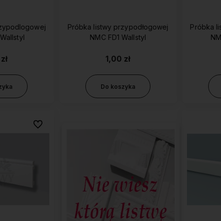
rzypodlogowej
Próbka listwy przypodłogowej
Próbka l
Wallstyl
NMC FD1 Wallstyl
 zł
1,00 zł
zyka
Do koszyka
Do ulubionych