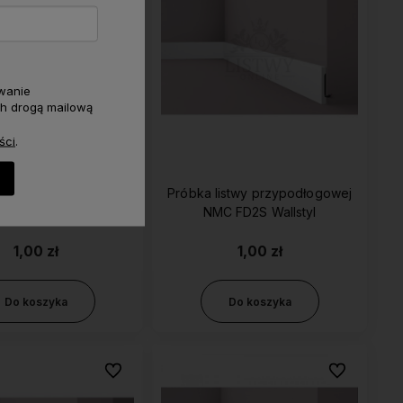
wanie
h drogą mailową
ści
.
istwy przypodłogowej
Próbka listwy przypodłogowej
 FD20S Wallstyl
NMC FD2S Wallstyl
1,00 zł
1,00 zł
Do koszyka
Do koszyka
Do ulubionych
Do ulubionyc