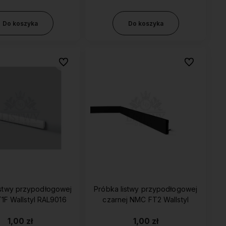
Do koszyka
Do koszyka
Do ulubionych
Do ulubionyc
istwy przypodłogowej
Próbka listwy przypodłogowej
NMC FT1F Wallstyl RAL9016
czarnej NMC FT2 Wallstyl
1,00 zł
1,00 zł