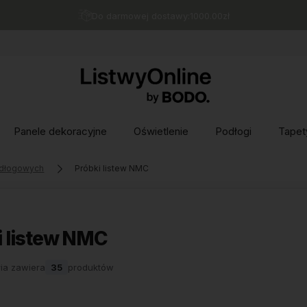
Do darmowej dostawy:
1000.00
zł
Panele dekoracyjne
Oświetlenie
Podłogi
Tapet
odłogowych
Próbki listew NMC
i listew NMC
ia zawiera
35
produktów