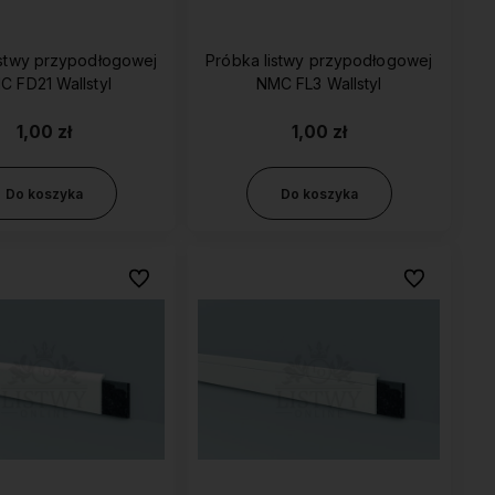
istwy przypodłogowej
Próbka listwy przypodłogowej
NMC FD21 Wallstyl
NMC FL3 Wallstyl
1,00 zł
1,00 zł
Do koszyka
Do koszyka
Do ulubionych
Do ulubionyc