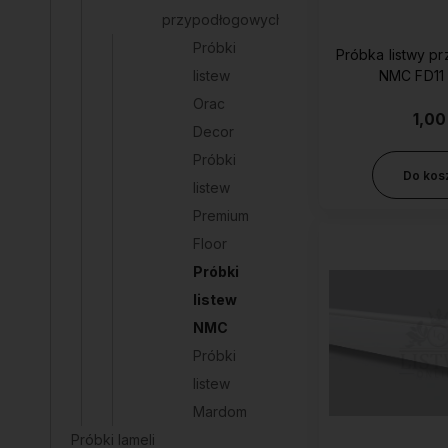
przypodłogowych
Próbki
Próbka listwy p
listew
NMC FD11 
Orac
1,00
Decor
Próbki
Do kos
listew
Premium
Floor
Próbki
listew
NMC
Próbki
listew
Mardom
Próbki lameli