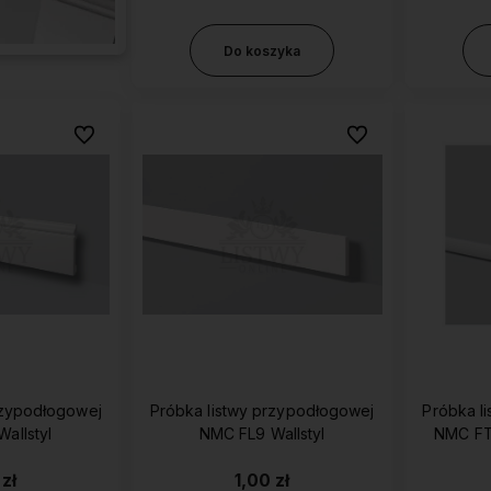
Do koszyka
Do ulubionych
Do ulubionych
rzypodłogowej
Próbka listwy przypodłogowej
Próbka l
NMC FL2 Wallstyl
NMC FL9 Wallstyl
 zł
1,00 zł