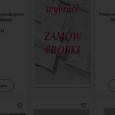
rzypodłogowej
Próbka l
4 Wallstyl
NM
 zł
korzystaj z darmowej
Działamy od 2013 roku, mamy
Oferujemy
ostawy na większość
więc już
10 lat
produkty
naj
roduktów
doświadczenia na polskim
uż od
300 zł
rynku.
zyka
Do ulubionych
Do ulubionych