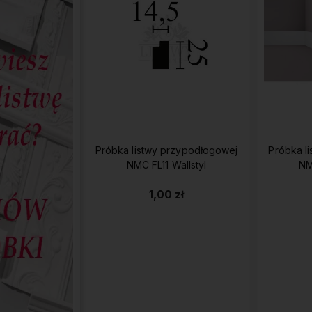
Próbka listwy przypodłogowej
Próbka l
NMC FL11 Wallstyl
NM
1,00 zł