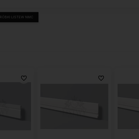
RÓBKI LISTEW NMC
Do ulubionych
Do ulubionych