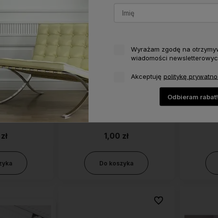
Wyrażam zgodę na otrzymy
wiadomości newsletterowyc
Akceptuję
politykę prywatno
Odbieram rabat!
rzypodłogowej
Próbka listwy przypodłogowej
Próbka l
Wallstyl
NMC FD2 Wallstyl
NMC
 zł
1,00 zł
zyka
Do koszyka
Do ulubionych