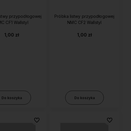
istwy przypodłogowej
Próbka listwy przypodłogowej
C CF1 Wallstyl
NMC CF2 Wallstyl
1,00 zł
1,00 zł
wyższej jakości
Do koszyka
Do koszyka
Do ulubionych
Do ulubionyc