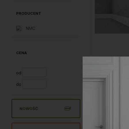
PRODUCENT
NMC
CENA
Próbka listwy p
NMC CF2S 
od
1,00
do
Do kos
NOWOŚĆ