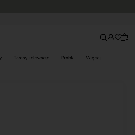
y
Tarasy i elewacje
Próbki
Więcej