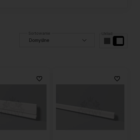
Układ
Do ulubionych
Do ulubionyc