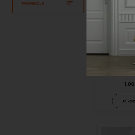
PROMOCJA
Próbka listwy p
NMC FD15 
1,00
Do kos