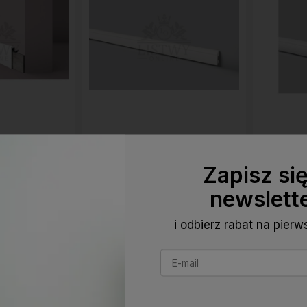
rzypodłogowej
Próbka listwy przypodłogowej
Próbka l
Wallstyl
NMC FB1 Wallstyl
Zapisz si
 zł
1,00 zł
newslett
i odbierz rabat na pier
zyka
Do koszyka
Do ulubionych
Do ulubionych