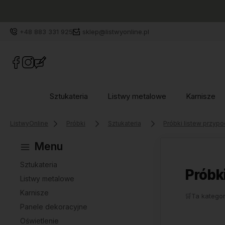
+48 883 331 925
sklep@listwyonline.pl
Sztukateria
Listwy metalowe
Karnisze
ListwyOnline
Próbki
Sztukateria
Próbki listew przyp
Menu
Sztukateria
Próbk
Listwy metalowe
Karnisze
🛒
Ta kategor
Panele dekoracyjne
Oświetlenie