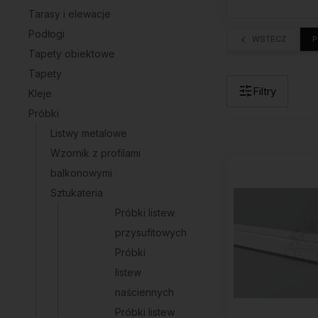
Tarasy i elewacje
Podłogi
WSTECZ
P
Tapety obiektowe
Tapety
Filtry
Kleje
Próbki
Listwy metalowe
Wzornik z profilami
balkonowymi
Sztukateria
Próbki listew
przysufitowych
Próbki
listew
naściennych
Próbki listew