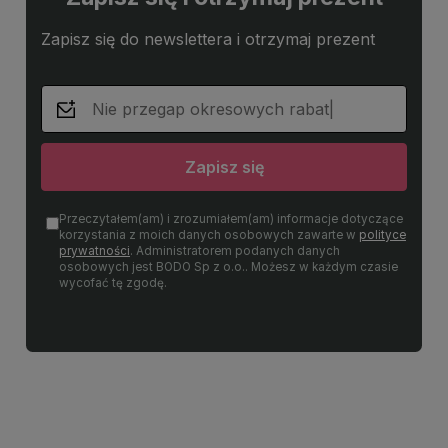
Zapisz się do newslettera i otrzymaj prezent
Zapisz się
Przeczytałem(am) i zrozumiałem(am) informacje dotyczące
korzystania z moich danych osobowych zawarte w
polityce
prywatności
. Administratorem podanych danych
osobowych jest BODO Sp z o.o.. Możesz w każdym czasie
wycofać tę zgodę.