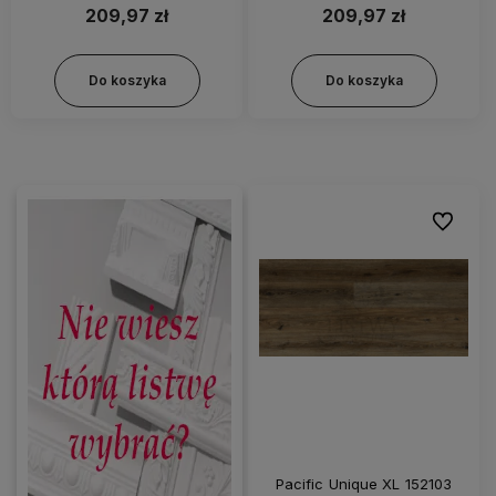
209,97 zł
209,97 zł
Do koszyka
Do koszyka
Do ulubi
Pacific Unique XL 152103