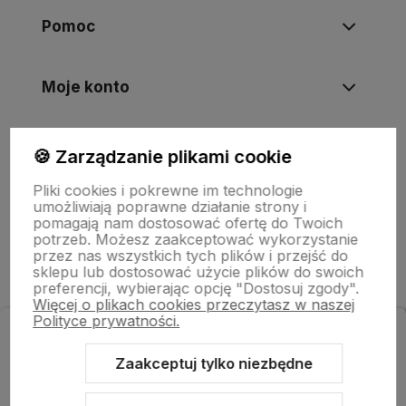
Pomoc
Moje konto
Informacje
🍪 Zarządzanie plikami cookie
Pliki cookies i pokrewne im technologie
umożliwiają poprawne działanie strony i
O nas
pomagają nam dostosować ofertę do Twoich
potrzeb. Możesz zaakceptować wykorzystanie
przez nas wszystkich tych plików i przejść do
sklepu lub dostosować użycie plików do swoich
preferencji, wybierając opcję "Dostosuj zgody".
Więcej o plikach cookies przeczytasz w naszej
Polityce prywatności.
Zapisz się do newslettera
i odbierz rabat na zakupy!
Zaakceptuj tylko niezbędne
Sklep internetowy Shoper Premium
Szablon Shoper Modern 3.0™
od GrowCommerce