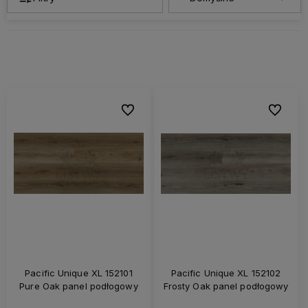
Do ulubionych
Do ulubi
Pacific Unique XL 152101
Pacific Unique XL 152102
Pure Oak panel podłogowy
Frosty Oak panel podłogowy