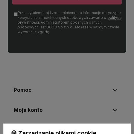
Przeczytałem(am) i zrozumiałem(am) informacje dotyczące
korzystania z moich danych osobowych zawarte w
polityce
prywatności
. Administratorem podanych danych
osobowych jest BODO Sp z o.o.. Możesz w każdym czasie
wycofać tę zgodę.
Pomoc
Moje konto
Informacje
🍪 Zarządzanie plikami cookie