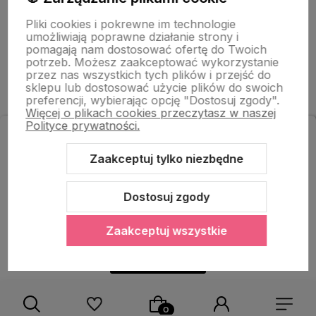
Pliki cookies i pokrewne im technologie
umożliwiają poprawne działanie strony i
O nas
pomagają nam dostosować ofertę do Twoich
potrzeb. Możesz zaakceptować wykorzystanie
przez nas wszystkich tych plików i przejść do
sklepu lub dostosować użycie plików do swoich
preferencji, wybierając opcję "Dostosuj zgody".
Więcej o plikach cookies przeczytasz w naszej
Polityce prywatności.
Zapisz się do newslettera
i odbierz rabat na zakupy!
Zaakceptuj tylko niezbędne
Sklep internetowy Shoper Premium
Szablon Shoper Modern 3.0™
od GrowCommerce
Dostosuj zgody
Zaakceptuj wszystkie
Odbieram rabat!
Polityka prywatności