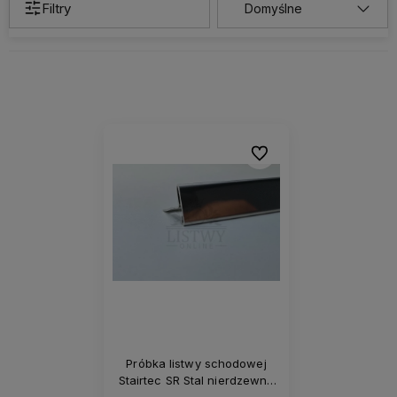
Filtry
Do ulubionych
Próbka listwy schodowej
Stairtec SR Stal nierdzewna
polerowana AISI 304