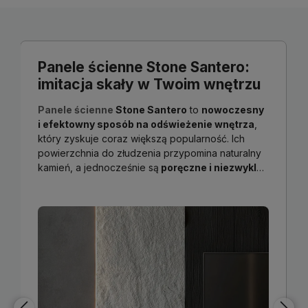
Panele ścienne Stone Santero:
imitacja skały w Twoim wnętrzu
Panele ścienne
Stone Santero
to
nowoczesny
i efektowny sposób na odświeżenie wnętrza
,
który zyskuje coraz większą popularność. Ich
powierzchnia do złudzenia przypomina naturalny
kamień, a jednocześnie są
poręczne i niezwykle
łatwe w montażu
. Wykonane z gipsu lub
poliuretanu, doskonale komponują się z różnymi
stylami aranżacyjnymi – od surowych,
industrialnych kuchni po przytulne, skandynawskie
salony.