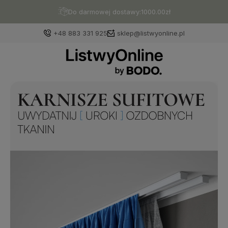
Do darmowej dostawy:
1000.00
zł
+48 883 331 925
sklep@listwyonline.pl
Zaloguj się
Załóż konto
Wybierz coś dla siebie z naszej aktualnej oferty lub
zaloguj się, aby przywrócić dodane produkty do listy
z poprzedniej sesji.