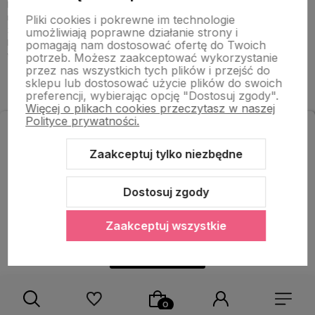
bezpieczne dla zdrowia i nieobciążające nadmiernie środowiska
naturalnego. Oferujemy również profesjonalne doradztwo w
Pliki cookies i pokrewne im technologie
zakresie doboru odpowiednich elementów oraz ich montażu, aby
umożliwiają poprawne działanie strony i
każdy mógł cieszyć się pięknem sztukaterii wewnętrznej we
pomagają nam dostosować ofertę do Twoich
własnym domu.
potrzeb. Możesz zaakceptować wykorzystanie
przez nas wszystkich tych plików i przejść do
sklepu lub dostosować użycie plików do swoich
preferencji, wybierając opcję "Dostosuj zgody".
Więcej o plikach cookies przeczytasz w naszej
Polityce prywatności.
Zapisz się do newslettera
i odbierz rabat na zakupy!
NEWSLETTER
Zaakceptuj tylko niezbędne
Zapisz się i otrzymaj prezent
Dostosuj zgody
Zapisz się do newslettera i otrzymaj prezent
Zaakceptuj wszystkie
Odbieram rabat!
Polityka prywatności
Zapisz się