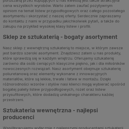
poruszaną przez kupujących u nas kwestią jest także atrakcyjna
cena wszystkich wyrobów. Warto zatem zaufać pozytywnym
opiniom na temat listew przypodłogowych oraz całego pozostałego
asortymentu i skorzystać z naszej oferty. Serdecznie zapraszamy
do kontaktu z nami w przypadku jakichkolwiek pytań, a także do
zakupu na przykład wysokiej klasy listew i profili.
Sklep ze sztukaterią - bogaty asortyment
Nasz sklep z wewnętrzną sztukaterią to miejsce, w którym zawsze
jest bardzo szeroki asortyment. Znajdziesz zatem u nas produkty,
które sprawdzą się w każdym wnętrzu. Oferujemy sztukaterię
zarówno dla osób ceniących klasyczne piękno, jak i dla miłośników
nowoczesnych rozwiązań. Nasz asortyment obejmuje sztukaterię
poliuretanową oraz elementy wykonane z innowacyjnych
materiałów, które są lekkie, trwałe i łatwe w montażu. Dzięki
różnorodności wzorów i stylów nasi klienci mogą wybierać spośród
bogatej palety listew przypodłogowych, rozet oraz listew
przysufitowych, które dodadzą unikalnego charakteru każdej
przestrzeni.
Sztukateria wewnętrzna - najlepsi
producenci
Współpracujemy wyłącznie z najlepszymi producentami sztukaterii