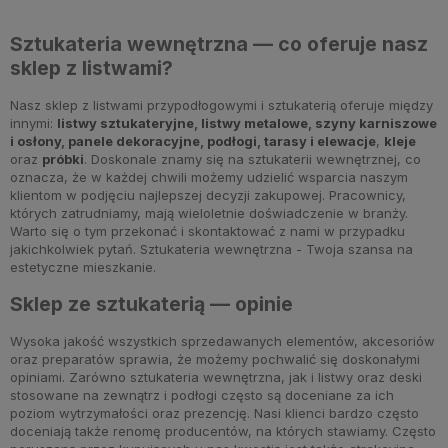
Sztukateria wewnętrzna — co oferuje nasz
sklep z listwami?
Nasz sklep z listwami przypodłogowymi i sztukaterią oferuje między
innymi:
listwy sztukateryjne
,
listwy metalowe
,
szyny karniszowe
i osłony
,
panele dekoracyjne
,
podłogi
,
tarasy i elewacje
,
kleje
oraz
próbki
. Doskonale znamy się na sztukaterii wewnętrznej, co
oznacza, że w każdej chwili możemy udzielić wsparcia naszym
klientom w podjęciu najlepszej decyzji zakupowej. Pracownicy,
których zatrudniamy, mają wieloletnie doświadczenie w branży.
Warto się o tym przekonać i skontaktować z nami w przypadku
jakichkolwiek pytań. Sztukateria wewnętrzna - Twoja szansa na
estetyczne mieszkanie.
Sklep ze sztukaterią — opinie
Wysoka jakość wszystkich sprzedawanych elementów, akcesoriów
oraz preparatów sprawia, że możemy pochwalić się doskonałymi
opiniami. Zarówno sztukateria wewnętrzna, jak i listwy oraz deski
stosowane na zewnątrz i podłogi często są doceniane za ich
poziom wytrzymałości oraz prezencję. Nasi klienci bardzo często
doceniają także renomę producentów, na których stawiamy. Często