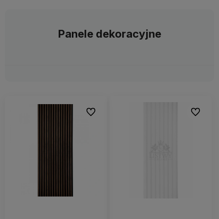
Panele dekoracyjne
Do ulubionych
Do ulubi