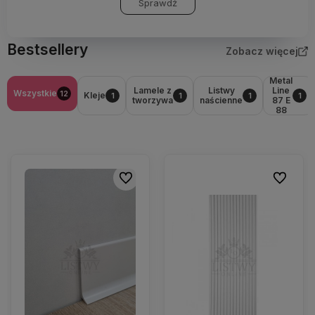
Sprawdź
Bestsellery
Zobacz więcej
Metal
Lamele z
Listwy
Line
Wszystkie
12
Kleje
1
1
1
1
tworzywa
naścienne
87 E
88
Do ulubionych
Do ulubio