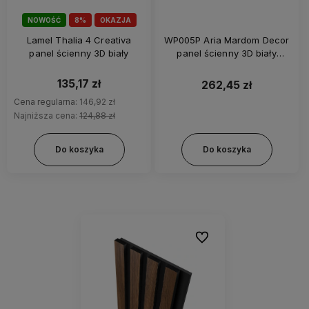
NOWOŚĆ
8%
OKAZJA
Lamel Thalia 4 Creativa
WP005P Aria Mardom Decor
panel ścienny 3D biały
panel ścienny 3D biały
lakierowany
135,17 zł
262,45 zł
Cena regularna:
146,92 zł
Najniższa cena:
124,88 zł
Do koszyka
Do koszyka
Do ulubionych