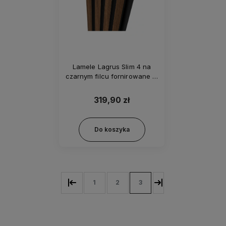
Lamele Lagrus Slim 4 na
czarnym filcu fornirowane 1-
stronnie - Orzech
amerykański
319,90 zł
Do koszyka
1
2
3