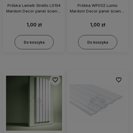
Próbka Lamelli Stretto L0104
Próbka WP002 Lumio
Mardom Decor panel ścienny
Mardom Decor panel ścienny
3D Dąb ciemny
3D biały
1,00 zł
1,00 zł
Do koszyka
Do koszyka
Do ulubionych
Do ulubi