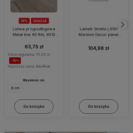
15%
OKAZJA
Listwa przypodłogowa
Lamelli Stretto L0101
Metal line 90 RAL 9010
Mardom Decor panel
biały matowy 6cm
ścienny 3D biały
63,75 zł
104,98 zł
Cena regularna:
75,00 zł
-15%
Najniższa cena:
63,75 zł
Wysokość cm:
6 cm
Do koszyka
Do koszyka