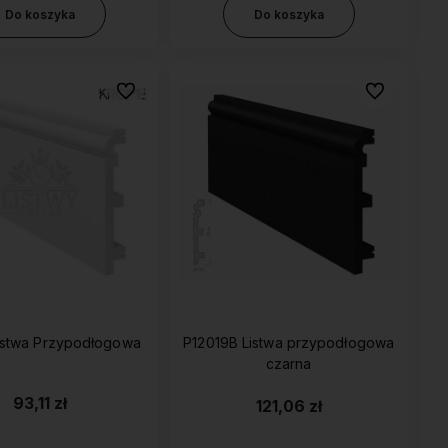
Do koszyka
Do koszyka
Do ulubionych
Do ulubionyc
istwa Przypodłogowa
P12019B Listwa przypodłogowa
czarna
93,11 zł
121,06 zł