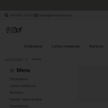
+48 883 331 925
sklep@listwyonline.pl
Sztukateria
Listwy metalowe
Karnisze
ListwyOnline
Krome
Menu
Sztukateria
Listwy metalowe
Karnisze
Panele dekoracyjne
Oświetlenie