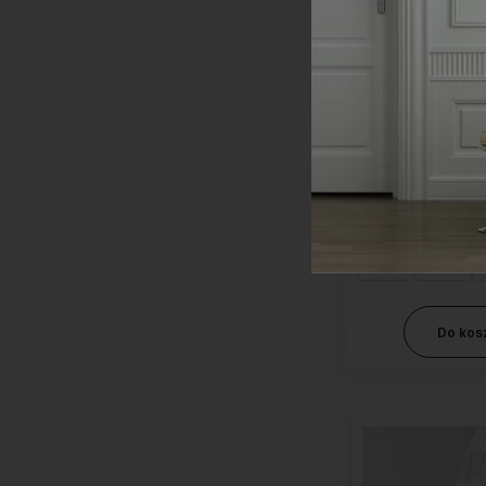
Listwa przypod
ze stali nierdzewnej 
poły
208,2
Wysokość c
6 cm
8 cm
Do kos