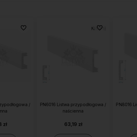
Do ulubionych
Do ulubionych
rzypodłogowa /
PN6016 Listwa przypodłogowa /
PN8016 Li
enna
naścienna
korzystaj z darmowej
Działamy od 2013 roku, mamy
Oferujemy
ostawy na większość
więc już
10 lat
produkty
naj
roduktów
doświadczenia na polskim
 zł
63,19 zł
uż od
300 zł
rynku.