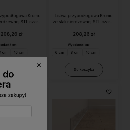
przypodłogowa Krome
Listwa przypodłogowa Krome
rdzewnej STL czarna
ze stali nierdzewnej STL czarna
matowa
matowa RAL 9005
208,26 zł
208,26 zł
sokość cm:
Wysokość cm:
8 cm
10 cm
6 cm
8 cm
10 cm
Do koszyka
Do koszyka
ę do
era
Do ulubionych
Do ulubionyc
wsze zakupy!