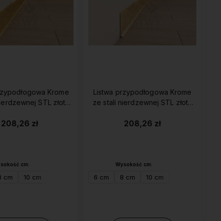
przypodłogowa Krome
Listwa przypodłogowa Krome
nierdzewnej STL złota
ze stali nierdzewnej STL złoty
matowa
połysk
208,26 zł
208,26 zł
sokość cm:
Wysokość cm:
8 cm
10 cm
6 cm
8 cm
10 cm