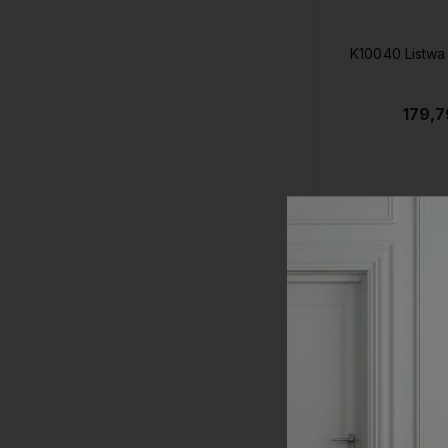
K10040 Listwa
179,7
Do kos