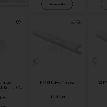
Do koszyka
Do ulubionych
Do ulubionych
o listew
N2614 Listwa ścienna
N3417
ch Krome STL
erdzewnej
33,95 zł
 zł
enie: