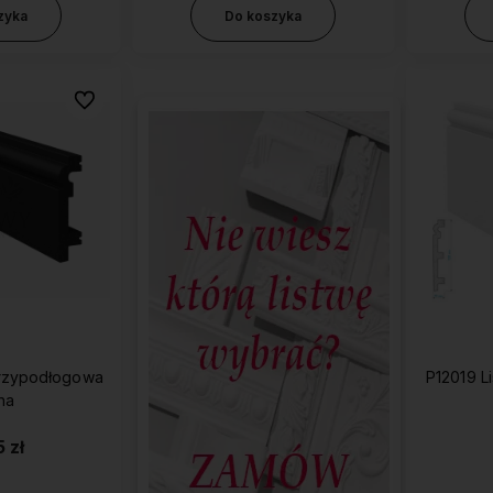
zyka
Do koszyka
Do ulubionych
przypodłogowa
P12019 L
na
 zł